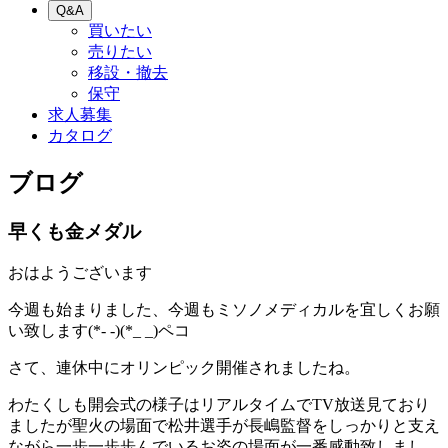
Q&A
買いたい
売りたい
移設・撤去
保守
求人募集
カタログ
ブログ
早くも金メダル
おはようございます
今週も始まりました、今週もミソノメディカルを宜しくお願
い致します(*- -)(*_ _)ペコ
さて、連休中にオリンピック開催されましたね。
わたくしも開会式の様子はリアルタイムでTV放送見ており
ましたが聖火の場面で松井選手が長嶋監督をしっかりと支え
ながら一歩一歩歩んでいるお姿の場面が一番感動致しまし