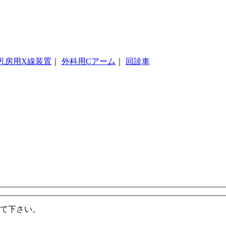
乳房用X線装置
｜
外科用Cアーム
｜
回診車
て下さい。