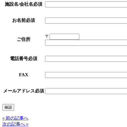
施設名/会社名
必須
お名前
必須
〒
ご住所
電話番号
必須
FAX
メールアドレス
必須
« 前の記事へ
次の記事へ »