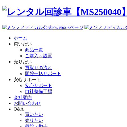
ホーム
買いたい
商品一覧
ご購入～設置
売りたい
買取りの流れ
閉院一括サポート
安心サポート
安心サポート
自社整備工場
会社案内
お問い合わせ
Q&A
買いたい
売りたい
移設・撤去