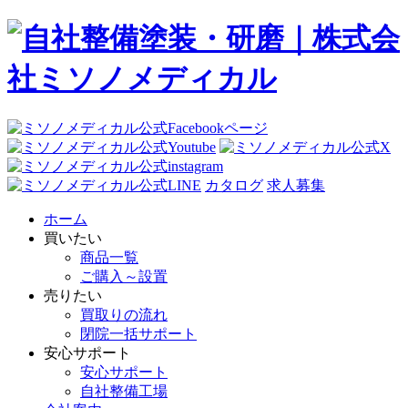
カタログ
求人募集
ホーム
買いたい
商品一覧
ご購入～設置
売りたい
買取りの流れ
閉院一括サポート
安心サポート
安心サポート
自社整備工場